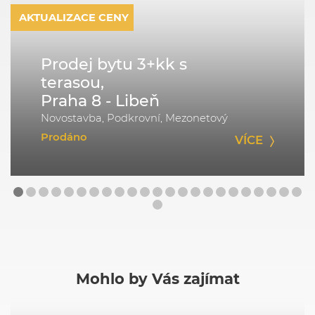
AKTUALIZACE CENY
Prodej bytu 3+kk s
terasou,
Praha 8 - Libeň
Novostavba, Podkrovní, Mezonetový
Prodáno
VÍCE
Mohlo by Vás zajímat