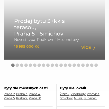
Prodej bytu 3+kk s
terasou,
Praha 5 - Smíchov
Novostavba, Podkrovní, Mezonetový
16 995 000 Kč
VÍCE
Byty dle městských částí
Byty dle lokalit
Praha 2
Praha 3
Praha 4
Žižkov
Vinohrady
Vršovice
Praha 5
Praha 7
Praha 10
Smíchov
Nusle
Bubeneč