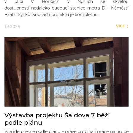
v ulici V Horkách v Nuslích se skvělou
dostupností nedaleko budoucí stanice metra D – Náměstí
Bratří Synků. Součástí projektu je kompletní…
VÍCE
1.3.2026
Výstavba projektu Šaldova 7 běží
podle plánu
Vše jde přesně podle plánu – právě probíhají práce na hrubé