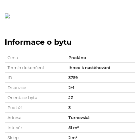
Informace o bytu
Cena
Prodáno
Termín dokončení
Ihned k nastěhování
ID
3759
Dispozice
2+1
Orientace bytu
JZ
Podlaží
3
Adresa
Turnovská
Interiér
51 m²
Sklep
2 m²