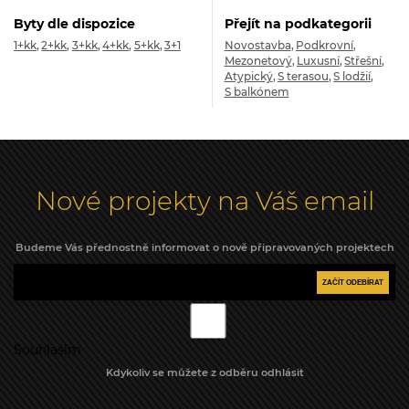
Byty dle dispozice
Přejít na podkategorii
1+kk
2+kk
3+kk
4+kk
5+kk
3+1
Novostavba
Podkrovní
Mezonetový
Luxusní
Střešní
Atypický
S terasou
S lodžií
S balkónem
Nové projekty na Váš email
Budeme Vás přednostně informovat o nově připravovaných projektech
ZAČÍT ODEBÍRAT
Souhlasím
Kdykoliv se můžete z odběru odhlásit