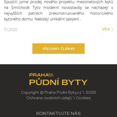
Spustili jsme prodej nového projektu mezonetových bytů
na Smíchově. Tyto moderní novostavby se nacházejí v
nejvyšších patrech zrekonstruovaného historického
bytového domu. Nabízejí unikátní spojení…
VÍCE
7.1.2025
VŠECHNY ČLÁNKY
Copyright © Praha Půdní Byty.cz \ 2026
Ochrana osobních údajů
\
Cookies
KONTAKTUJTE NÁS