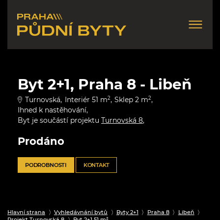
Byt 2+1, Praha 8 - Libeň
Turnovská
Interiér 51 m
2
Sklep 2 m
2
Ihned k nastěhování
Byt je součástí projektu
Turnovská 8
Prodáno
PODROBNOSTI
KONTAKT
Hlavní strana
Vyhledávnání bytů
Byty 2+1
Praha 8
Libeň
Projekt Turnovská 8
Byt 2+1 51 m²