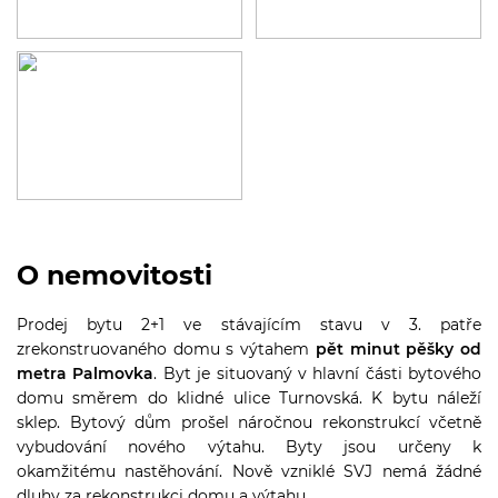
O nemovitosti
Prodej bytu 2+1 ve stávajícím stavu v 3. patře
zrekonstruovaného domu s výtahem
pět minut pěšky od
metra Palmovka
. Byt je situovaný v hlavní části bytového
domu směrem do klidné ulice Turnovská. K bytu náleží
sklep. Bytový dům prošel náročnou rekonstrukcí včetně
vybudování nového výtahu. Byty jsou určeny k
okamžitému nastěhování. Nově vzniklé SVJ nemá žádné
dluhy za rekonstrukci domu a výtahu.