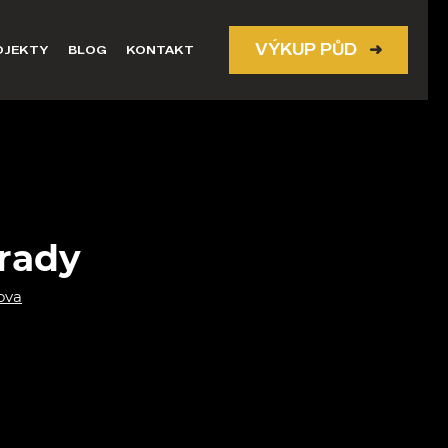
VÝKUP PŮD
➜
OJEKTY
BLOG
KONTAKT
hrady
ova