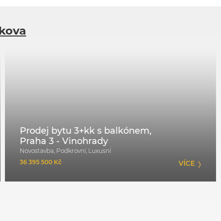
íkova
Prodej bytu 3+kk s balkónem,
Praha 3 - Vinohrady
Novostavba, Podkrovní, Luxusní
36 395 500 Kč
VÍCE