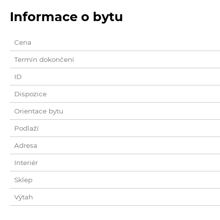
Informace o bytu
Cena
Termín dokončení
ID
Dispozice
Orientace bytu
Podlaží
Adresa
Interiér
Sklep
Výtah