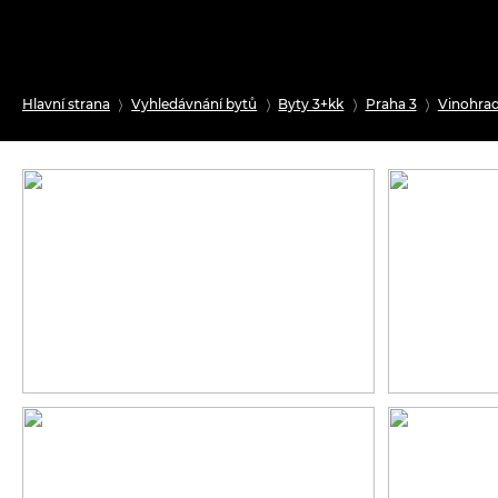
Hlavní strana
Vyhledávnání bytů
Byty 3+kk
Praha 3
Vinohra