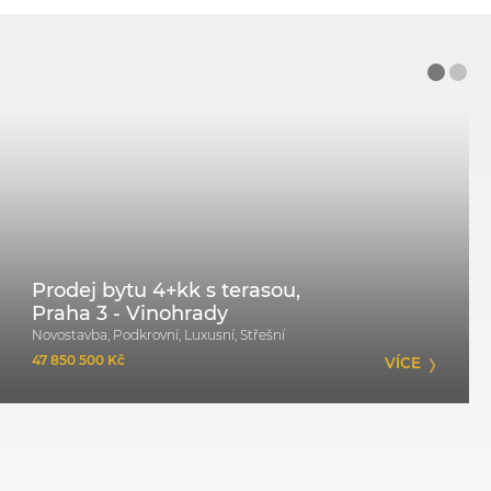
Prodej bytu 4+kk s terasou,
Praha 3 - Vinohrady
Novostavba, Podkrovní, Luxusní, Střešní
47 850 500 Kč
VÍCE