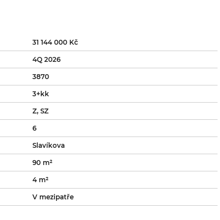
31 144 000 Kč
4Q 2026
3870
3+kk
Z, SZ
6
Slavíkova
90 m²
4 m²
V mezipatře