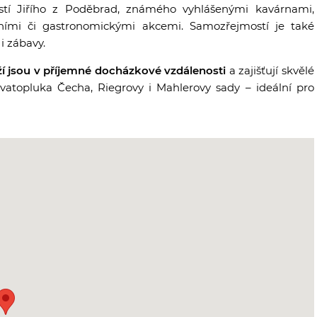
í Jiřího z Poděbrad, známého vyhlášenými kavárnami,
rními či gastronomickými akcemi. Samozřejmostí je také
i zábavy.
ží jsou v příjemné docházkové vzdálenosti
a zajišťují skvělé
vatopluka Čecha, Riegrovy i Mahlerovy sady – ideální pro