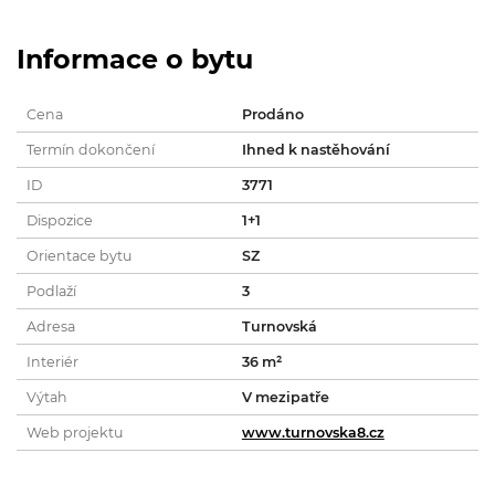
Informace o bytu
Cena
Prodáno
Termín dokončení
Ihned k nastěhování
ID
3771
Dispozice
1+1
Orientace bytu
SZ
Podlaží
3
Adresa
Turnovská
Interiér
36 m²
Výtah
V mezipatře
Web projektu
www.turnovska8.cz