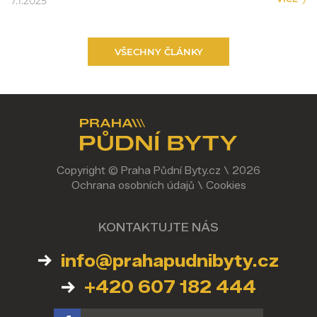
7.1.2025
VŠECHNY ČLÁNKY
Copyright © Praha Půdní Byty.cz \ 2026
Ochrana osobních údajů
\
Cookies
KONTAKTUJTE NÁS
info@prahapudnibyty.cz
+420 607 182 444