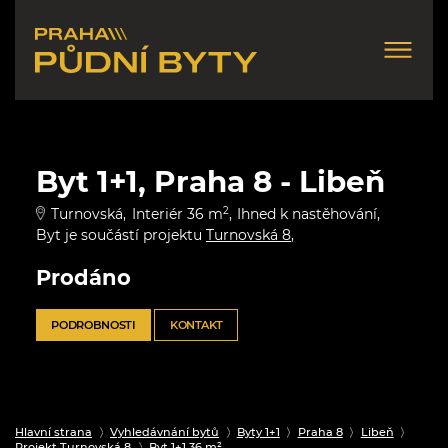
Byt 1+1, Praha 8 - Libeň
Turnovská
Interiér 36 m
2
Ihned k nastěhování
Byt je součástí projektu
Turnovská 8
Prodáno
PODROBNOSTI
KONTAKT
Hlavní strana
Vyhledávnání bytů
Byty 1+1
Praha 8
Libeň
Projekt Turnovská 8
Byt 1+1 36 m²