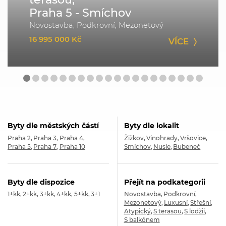
Praha 5 - Smíchov
Novostavba, Podkrovní, Mezonetový
16 995 000 Kč
VÍCE
Byty dle městských částí
Byty dle lokalit
Praha 2
Praha 3
Praha 4
Žižkov
Vinohrady
Vršovice
Praha 5
Praha 7
Praha 10
Smíchov
Nusle
Bubeneč
Byty dle dispozice
Přejít na podkategorii
1+kk
2+kk
3+kk
4+kk
5+kk
3+1
Novostavba
Podkrovní
Mezonetový
Luxusní
Střešní
Atypický
S terasou
S lodžií
S balkónem