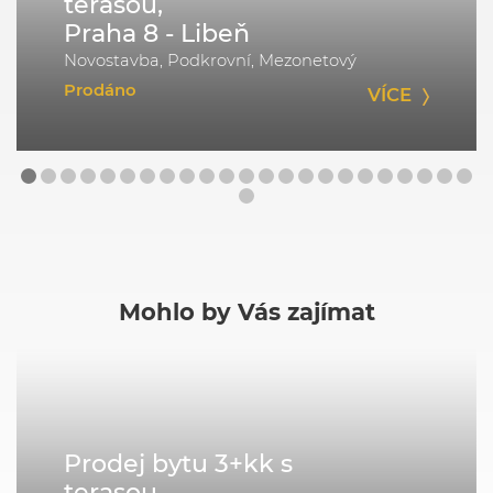
terasou,
Praha 8 - Libeň
Novostavba, Podkrovní, Mezonetový
Prodáno
VÍCE
Mohlo by Vás zajímat
Prodej bytu 3+kk s
terasou,