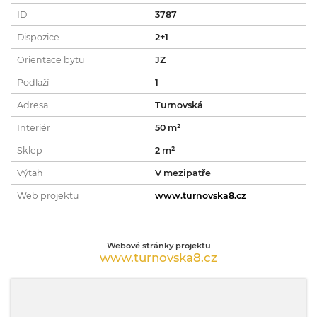
ID
3787
Dispozice
2+1
Orientace bytu
JZ
Podlaží
1
Adresa
Turnovská
Interiér
50 m²
Sklep
2 m²
Výtah
V mezipatře
Web projektu
www.turnovska8.cz
Webové stránky projektu
www.turnovska8.cz