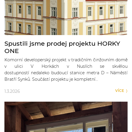
Spustili jsme prodej projektu HORKY
ONE
Komorní developerský projekt v tradičním činžovním domě
v ulici V Horkách v Nuslích se skvělou
dostupností nedaleko budoucí stanice metra D – Náměstí
Bratří Synků. Součástí projektu je kompletní…
VÍCE
1.3.2026