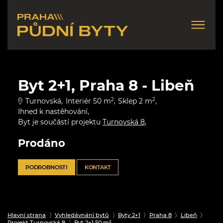
Byt 2+1, Praha 8 - Libeň
Turnovská
Interiér 50 m
2
Sklep 2 m
2
Ihned k nastěhování
Byt je součástí projektu
Turnovská 8
Prodáno
PODROBNOSTI
KONTAKT
Hlavní strana
Vyhledávnání bytů
Byty 2+1
Praha 8
Libeň
Projekt Turnovská 8
Byt 2+1 50 m²