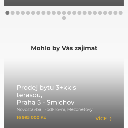
Mohlo by Vás zajímat
Prodej bytu 3+kk s
terasou,
Praha 5 - Smíchov
Novostavba, Podkrovní, Mezonetový
16 995 000 Kč
VÍCE