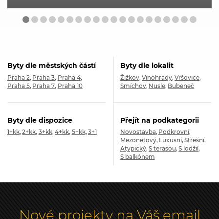
Byty dle městských částí
Byty dle lokalit
Praha 2
Praha 3
Praha 4
Žižkov
Vinohrady
Vršovice
Praha 5
Praha 7
Praha 10
Smíchov
Nusle
Bubeneč
Byty dle dispozice
Přejít na podkategorii
1+kk
2+kk
3+kk
4+kk
5+kk
3+1
Novostavba
Podkrovní
Mezonetový
Luxusní
Střešní
Atypický
S terasou
S lodžií
S balkónem
Nové projekty na Váš email