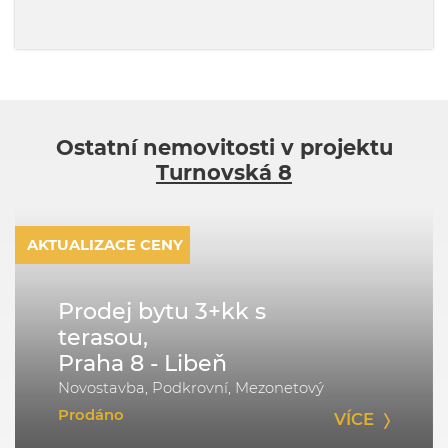
Ostatní nemovitosti v projektu
Turnovská 8
AKTUALIZACE CENY
Prodej bytu 3+kk s
terasou,
Praha 8 - Libeň
Novostavba, Podkrovní, Mezonetový
Prodáno
VÍCE