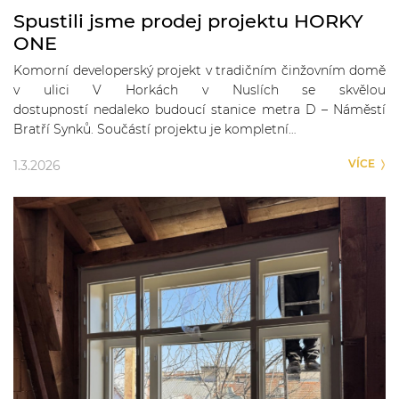
Spustili jsme prodej projektu HORKY
ONE
Komorní developerský projekt v tradičním činžovním domě
v ulici V Horkách v Nuslích se skvělou
dostupností nedaleko budoucí stanice metra D – Náměstí
Bratří Synků. Součástí projektu je kompletní…
VÍCE
1.3.2026