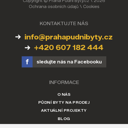
Copyright © Praha Půdní Byty.cz \ 2026
Ochrana osobních údajů
\
Cookies
KONTAKTUJTE NÁS
info@prahapudnibyty.cz
+420 607 182 444
sledujte nás na Facebooku
INFORMACE
O NÁS
PŮDNÍ BYTY NA PRODEJ
AKTUÁLNÍ PROJEKTY
BLOG
KONTAKT