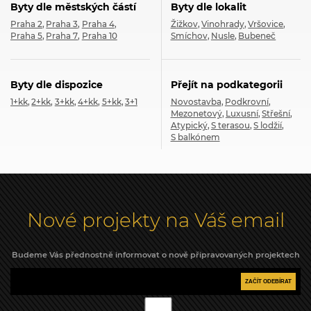
Byty dle městských částí
Byty dle lokalit
Praha 2
Praha 3
Praha 4
Žižkov
Vinohrady
Vršovice
Praha 5
Praha 7
Praha 10
Smíchov
Nusle
Bubeneč
Byty dle dispozice
Přejít na podkategorii
1+kk
2+kk
3+kk
4+kk
5+kk
3+1
Novostavba
Podkrovní
Mezonetový
Luxusní
Střešní
Atypický
S terasou
S lodžií
S balkónem
Nové projekty na Váš email
Budeme Vás přednostně informovat o nově připravovaných projektech
ZAČÍT ODEBÍRAT