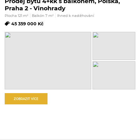
Prodej bytu 4+kk s balkónem, Polská,
Praha 2 - Vinohrady
Plocha 121 m
2
Balkón 7 m
2
Ihned k nastěhování
45 359 000 Kč
ZOBRAZIT VÍCE