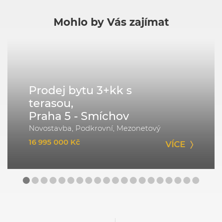
Mohlo by Vás zajímat
Prodej bytu 3+kk s
terasou,
Praha 5 - Smíchov
Novostavba, Podkrovní, Mezonetový
16 995 000 Kč
VÍCE