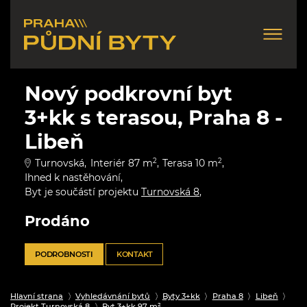
Nový podkrovní byt
3+kk s terasou, Praha 8 -
Libeň
Turnovská
Interiér 87 m
2
Terasa 10 m
2
Ihned k nastěhování
Byt je součástí projektu
Turnovská 8
Prodáno
PODROBNOSTI
KONTAKT
Hlavní strana
Vyhledávnání bytů
Byty 3+kk
Praha 8
Libeň
Projekt Turnovská 8
Byt 3+kk 97 m²