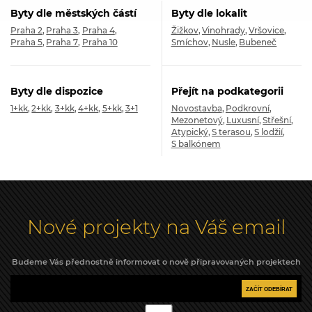
Byty dle městských částí
Byty dle lokalit
Praha 2
Praha 3
Praha 4
Žižkov
Vinohrady
Vršovice
Praha 5
Praha 7
Praha 10
Smíchov
Nusle
Bubeneč
Byty dle dispozice
Přejít na podkategorii
1+kk
2+kk
3+kk
4+kk
5+kk
3+1
Novostavba
Podkrovní
Mezonetový
Luxusní
Střešní
Atypický
S terasou
S lodžií
S balkónem
Nové projekty na Váš email
Budeme Vás přednostně informovat o nově připravovaných projektech
ZAČÍT ODEBÍRAT