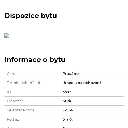
Dispozice bytu
Informace o bytu
Cena
Prodáno
Termín dokončení
Ihned k nastěhování
ID
3693
Dispozice
3+kk
Orientace bytu
JZ, SV
Podlaží
5. a 6.