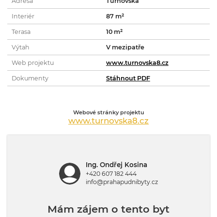
Adresa
Turnovská
Interiér
87 m²
Terasa
10 m²
Výtah
V mezipatře
Web projektu
www.turnovska8.cz
Dokumenty
Stáhnout PDF
Webové stránky projektu
www.turnovska8.cz
Ing. Ondřej Kosina
+420 607 182 444
info@prahapudnibyty.cz
Mám zájem o tento byt