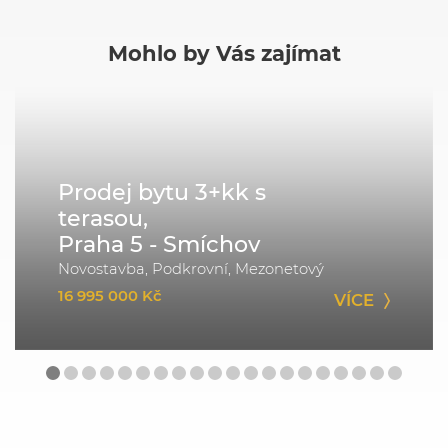
Mohlo by Vás zajímat
Prodej bytu 3+kk s
terasou,
Praha 5 - Smíchov
Novostavba, Podkrovní, Mezonetový
16 995 000 Kč
VÍCE