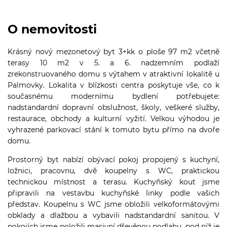
O nemovitosti
Krásný nový mezonetový byt 3+kk o ploše 97 m2 včetně
terasy 10 m2 v 5. a 6. nadzemním podlaží
zrekonstruovaného domu s výtahem v atraktivní lokalitě u
Palmovky. Lokalita v blízkosti centra poskytuje vše, co k
současnému modernímu bydlení potřebujete:
nadstandardní dopravní obslužnost, školy, veškeré služby,
restaurace, obchody a kulturní vyžití. Velkou výhodou je
vyhrazené parkovací stání k tomuto bytu přímo na dvoře
domu.
Prostorný byt nabízí obývací pokoj propojený s kuchyní,
ložnici, pracovnu, dvě koupelny s WC, praktickou
technickou místnost a terasu. Kuchyňský kout jsme
připravili na vestavbu kuchyňské linky podle vašich
představ. Koupelnu s WC jsme obložili velkoformátovými
obklady a dlažbou a vybavili nadstandardní sanitou. V
pokojích jsme položili masivní dřevěnou podlahu, pod níž je