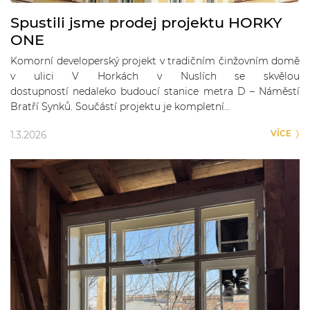
Spustili jsme prodej projektu HORKY
ONE
Komorní developerský projekt v tradičním činžovním domě
v ulici V Horkách v Nuslích se skvělou
dostupností nedaleko budoucí stanice metra D – Náměstí
Bratří Synků. Součástí projektu je kompletní…
VÍCE
1.3.2026