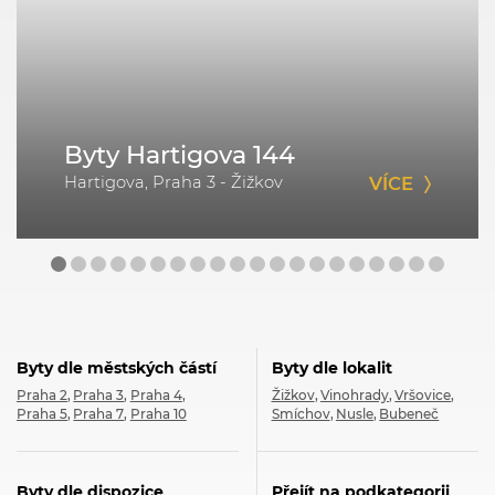
Byty Hartigova 144
Hartigova, Praha 3 - Žižkov
VÍCE
Byty dle městských částí
Byty dle lokalit
Praha 2
Praha 3
Praha 4
Žižkov
Vinohrady
Vršovice
Praha 5
Praha 7
Praha 10
Smíchov
Nusle
Bubeneč
Byty dle dispozice
Přejít na podkategorii