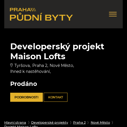
Developerský projekt
Maison Lofts
Tyršova
Praha 2
Nové Město
Ihned k nastěhování
Prodáno
PODROBNOSTI
KONTAKT
Hlavní strana
Developerské projekty
Praha 2
Nové Město
Projekt Maison Lofts