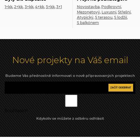
1+kk
2+kk
3+kk
4+kk
5+kk
3+1
Novostavba
Podkrovní
Mezonetový
Luxusní
Střešní
Atypický
S terasou
S lodžií
S balkónem
Nové projekty na Váš email
Budeme Vás přednostně informovat o nově připravovaných projektech
ZAČÍT ODEBÍRAT
Souhlasím
Kdykoliv se můžete z odběru odhlásit