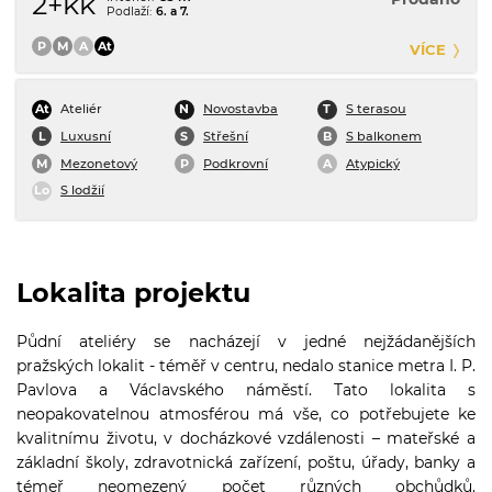
2+kk
6. a 7.
VÍCE
Ateliér
Novostavba
S terasou
Luxusní
Střešní
S balkonem
Mezonetový
Podkrovní
Atypický
S lodžií
Lokalita projektu
Půdní ateliéry se nacházejí v jedné nejžádanějších
pražských lokalit - téměř v centru, nedalo stanice metra I. P.
Pavlova a Václavského náměstí. Tato lokalita s
neopakovatelnou atmosférou má vše, co potřebujete ke
kvalitnímu životu, v docházkové vzdálenosti – mateřské a
základní školy, zdravotnická zařízení, poštu, úřady, banky a
témeř neomezený počet různých obchůdků.