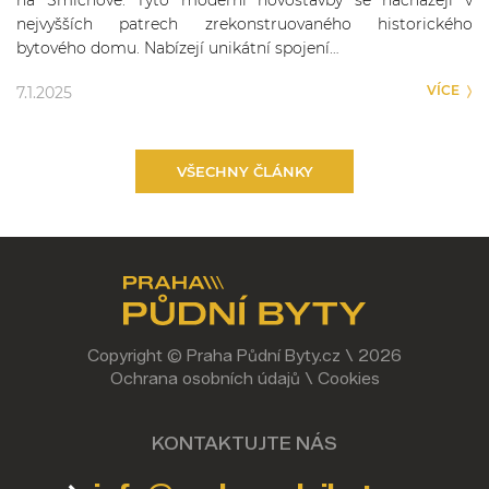
na Smíchově. Tyto moderní novostavby se nacházejí v
nejvyšších patrech zrekonstruovaného historického
bytového domu. Nabízejí unikátní spojení…
VÍCE
7.1.2025
VŠECHNY ČLÁNKY
Copyright © Praha Půdní Byty.cz \ 2026
Ochrana osobních údajů
\
Cookies
KONTAKTUJTE NÁS