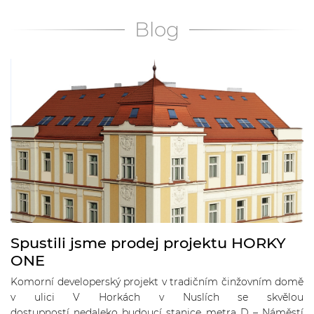
Blog
Spustili jsme prodej projektu HORKY
ONE
Komorní developerský projekt v tradičním činžovním domě
v ulici V Horkách v Nuslích se skvělou
dostupností nedaleko budoucí stanice metra D – Náměstí