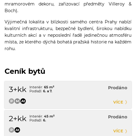
mramorovém dekoru, zařizovací předměty Villeroy &
Boch).
Výjimečná lokalita v blízkosti samého centra Prahy nabízí
kvalitní infrastrukturu, bezpečné bydlení, širokou nabídku
kulturních akcí a v neposlední řadě jedinečnou atmosféru
místa, ze kterého dýchá bohatá pražská historie na každém
rohu.
Ceník bytů
3+kk
65 m²
Prodáno
6. a 7.
VÍCE
2+kk
45 m²
Prodáno
6.
VÍCE