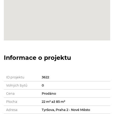
Informace o projektu
ID projektu
3622
Volných bytů
0
Cena
Prodáno
Plocha
22 m² až 85 m²
Adresa
Tyršova, Praha 2 - Nové Město