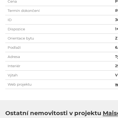
Cena
P
Termín dokončení
I
ID
3
Dispozice
1
Orientace bytu
Z
Podlaží
6
Adresa
T
Interiér
2
Výtah
V
Web projektu
w
Ostatní nemovitosti v projektu
Mais