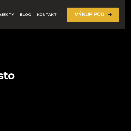
VÝKUP PŮD
➜
OJEKTY
BLOG
KONTAKT
sto