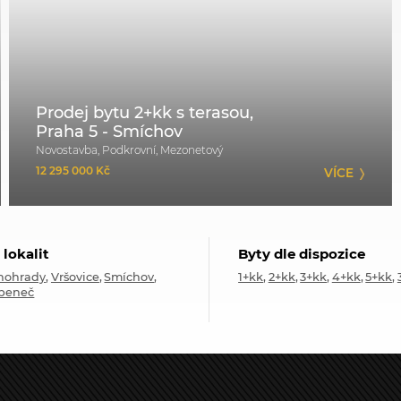
Prodej bytu 2+kk s terasou,
Praha 5 - Smíchov
Novostavba, Podkrovní, Mezonetový
12 295 000 Kč
VÍCE
 lokalit
Byty dle dispozice
nohrady
Vršovice
Smíchov
1+kk
2+kk
3+kk
4+kk
5+kk
beneč