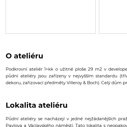
O ateliéru
Podkrovní ateliér 1+kk o užitné ploše 29 m2 v develop
půdní ateliéry jsou zařízeny v nejvyšším standardu (t
dekoru, zařizovací předměty Villeroy & Boch). Celý dům p
Lokalita ateliéru
Půdní ateliéry se nacházejí v jedné nejžádanějších praž
Pavlova a Václavského náměstí. Tato lokalita s neopako