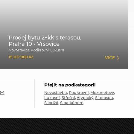
Prodej bytu 2+kk s terasou,
Praha 10 - Vršovice
Novostavba, Podkrovní, Luxusní
15 207 000 Kč
VÍCE
Přejít na podkategorii
3+1
Novostavba
Podkrovní
Mezonetový
Luxusní
Střešní
Atypický
S terasou
S lodžií
S balkónem