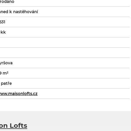
rodáno
hned k nastěhování
631
+kk
.
yršova
9 m²
 patře
ww.maisonlofts.cz
on Lofts