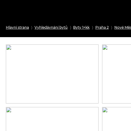
Hlavní strana
Vyhledávnání bytů
Byty 1+kk
Praha 2
Nové Mě