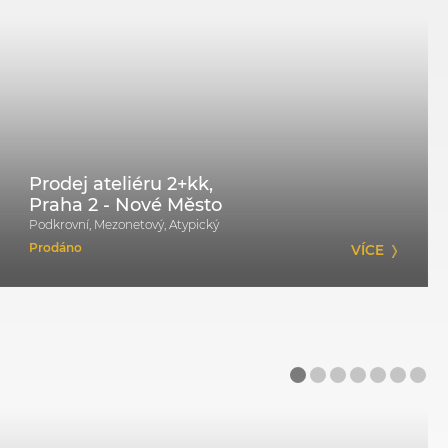
Prodej ateliéru 2+kk,
Praha 2 - Nové Město
Podkrovní, Mezonetový, Atypický
Prodáno
VÍCE