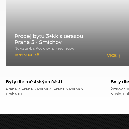
Prodej bytu 3+kk s terasou,
Praha 5 - Smíchov
Novostavba, Podkrovní, Mezonetový
16 995 000 Kč
VÍCE
Byty dle městských částí
Byty dle
Praha 2
Praha 3
Praha 4
Praha 5
Praha 7
Žižkov
Vi
Praha 10
Nusle
Bu