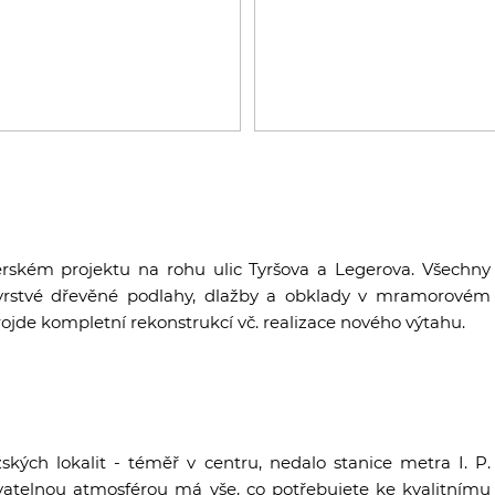
erském projektu na rohu ulic Tyršova a Legerova. Všechny
řívrstvé dřevěné podlahy, dlažby a obklady v mramorovém
rojde kompletní rekonstrukcí vč. realizace nového výtahu.
ských lokalit - téměř v centru, nedalo stanice metra I. P.
vatelnou atmosférou má vše, co potřebujete ke kvalitnímu