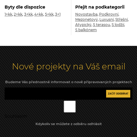
Byty dle dispozice
Přejít na podkategorii
1+kk
2+kk
3+kk
4+kk
5+kk
3+1
Novostavba
Podkrovní
Mezonetový
Luxusní
Střešní
Atypický
S terasou
S lodžií
S balkónem
Nové projekty na Váš email
Budeme Vás přednostně informovat o nově připravovaných projektech
ZAČÍT ODEBÍRAT
Souhlasím
Kdykoliv se můžete z odběru odhlásit