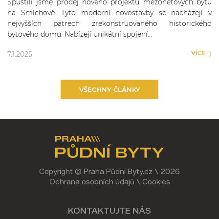
Spustili jsme prodej nového projektu mezonetových bytů
na Smíchově. Tyto moderní novostavby se nacházejí v
nejvyšších patrech zrekonstruovaného historického
bytového domu. Nabízejí unikátní spojení…
VÍCE
7.1.2025
VŠECHNY ČLÁNKY
Copyright © Praha Půdní Byty.cz \ 2026
Ochrana osobních údajů
\
Cookies
KONTAKTUJTE NÁS