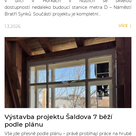
v ulici V Horkách v Nuslích se skvělou
dostupností nedaleko budoucí stanice metra D – Náměstí
Bratří Synků. Součástí projektu je kompletní…
VÍCE
1.3.2026
Výstavba projektu Šaldova 7 běží
podle plánu
Vše jde přesně podle plánu – právě probíhají práce na hrubé