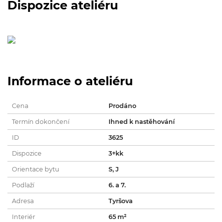
Dispozice ateliéru
Informace o ateliéru
Cena
Prodáno
Termín dokončení
Ihned k nastěhování
ID
3625
Dispozice
3+kk
Orientace bytu
S, J
Podlaží
6. a 7.
Adresa
Tyršova
Interiér
65 m²