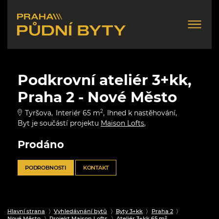
Podkrovní ateliér 3+kk,
Praha 2 - Nové Město
Tyršova
Interiér 65 m
2
Ihned k nastěhování
Byt je součástí projektu
Maison Lofts
Prodáno
PODROBNOSTI
KONTAKT
Hlavní strana
Vyhledávnání bytů
Byty 3+kk
Praha 2
Nové Město
Projekt Maison Lofts
Ateliér 3+kk 65 m²