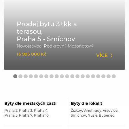
Prodej bytu 3+kk s
terasou,
Praha 5 - Smíchov
Novostavba, Podkrovní, Mezonetový
16 995 000 Kč
VÍCE
Byty dle městských částí
Byty dle lokalit
Praha 2
Praha 3
Praha 4
Žižkov
Vinohrady
Vršovice
Praha 5
Praha 7
Praha 10
Smíchov
Nusle
Bubeneč