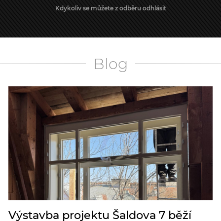
Kdykoliv se můžete z odběru odhlásit
Blog
Výstavba projektu Šaldova 7 běží