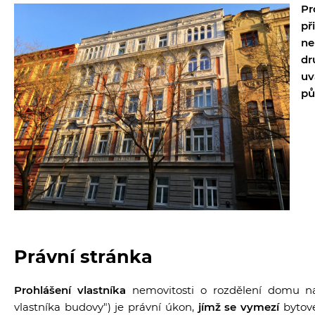
Pr
př
n
dr
uv
pů
Právní stránka
Prohlášení vlastníka
nemovitosti o rozdělení domu na 
vlastníka budovy") je právní úkon,
jímž se vymezí
bytové