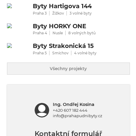
Byty Hartigova 144
Praha 3
Žižkov
3 volné byty
Byty HORKY ONE
Praha 4
Nusle
8 volných bytů
Byty Strakonická 15
Praha 5
Smíchov
4 volné byty
Všechny projekty
Ing. Ondřej Kosina
+420 607 182 444
info@prahapudnibyty.cz
Kontaktní formulář