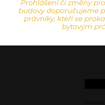
Prohlášení či změny pro
budovy doporučujeme p
právníky, kteří se prok
bytovým pr
Souhlasím