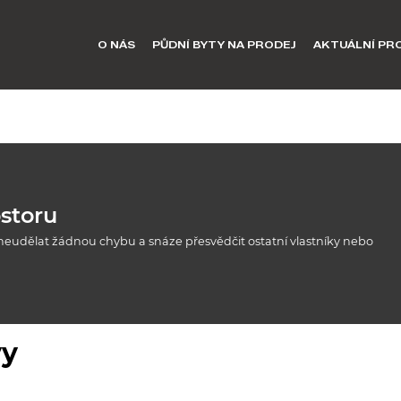
O NÁS
PŮDNÍ BYTY NA PRODEJ
AKTUÁLNÍ PR
storu
 neudělat žádnou chybu a snáze přesvědčit ostatní vlastníky nebo
vy