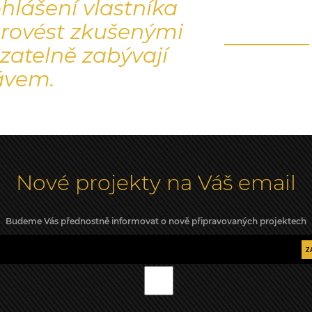
hlášení vlastníka
rovést zkušenými
azatelně zabývají
ávem.
Nové projekty na Váš email
Budeme Vás přednostně informovat o nově připravovaných projektech
Z