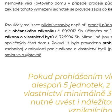
nemovité věci (bytového domu v případě
prodeje půd
základě tohoto vymezení jednotek se provede zápis do
ka
Pro účely realizace
půdní vestavby
např. při
prodeji půdn
dle
občanského zákoníku
č. 89/2012 Sb. účinném od 1.
zákona o vlastnictví bytů
č. 72/1994 Sb. Mimo jiné jsou
společných částí domu. Pokud již bylo provedeno
proh
osobního) v minulosti podle zákona o vlastnictví bytů (
smlouva o výstavbě
.
Pokud prohlášením vl
alespoň 5 jednotek, z 
vlastnictví minimálně 3
nutné uvést i náležito
vznikajícího