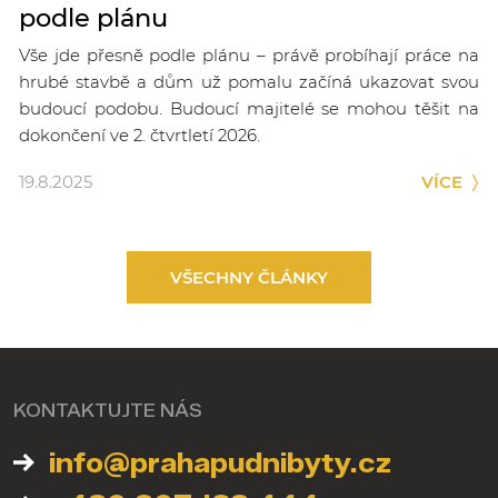
podle plánu
Vše jde přesně podle plánu – právě probíhají práce na
hrubé stavbě a dům už pomalu začíná ukazovat svou
budoucí podobu. Budoucí majitelé se mohou těšit na
dokončení ve 2. čtvrtletí 2026.
19.8.2025
VÍCE
VŠECHNY ČLÁNKY
KONTAKTUJTE NÁS
info@prahapudnibyty.cz