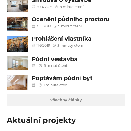
Smlouva o výstavbě
30.4.2019
8 minut čtení
Ocenění půdního prostoru
31.5.2019
5 minut čtení
Prohlášení vlastníka
11.6.2019
3 minuty čtení
Půdní vestavba
6 minut čtení
Poptávám půdní byt
1 minuta čtení
Všechny články
Aktuální projekty