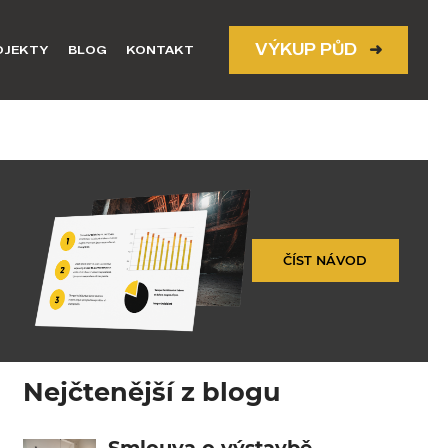
VÝKUP PŮD
➜
OJEKTY
BLOG
KONTAKT
ČÍST NÁVOD
Nejčtenější z blogu