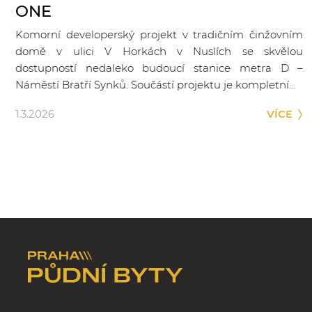
ONE
Komorní developerský projekt v tradičním činžovním
domě v ulici V Horkách v Nuslích se skvělou
dostupností nedaleko budoucí stanice metra D –
Náměstí Bratří Synků. Součástí projektu je kompletní…
1.3.2026
VÍCE