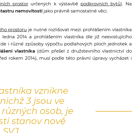
ních prostor
určených k výstavbě
podkrovních bytů
). Na
tastru nemovitostí
jako právně samostatné věci.
ího prostoru
je nutné rozlišovat mezi prohlášením vlastníka
 ledna 2014 a prohlášením vlastníka dle již neexistujícího
 zde i různé způsoby výpočtu podlahových ploch jednotek a
lášení vlastníka
(dům přešel z družstevního vlastnictví do
před rokem 2014), musí podle této právní úpravy vycházet i
astníka vznikne
nichž 3 jsou ve
 různých osob, je
sti stanov nově
 SVJ.