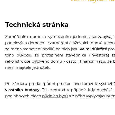
Technická stránka
Zaměřením domu a vymezením jednotek se zabývaj
panelových domech je zaměření činžovních domů technick
zejména stanovení podílů na nich jsou
velmi důležité
pro 
toho důvodu, že protiplnění stavebníka (investora) 
rekonstrukce bytového domu
- často i finanční rázu. J
mezi majitele jednotek.
Při záměru prodat půdní prostor investorovi k výstavb
vlastníka budovy
. Ta je nutná v případě, kdy docház
podlahových ploch
půdních bytů
a z něho vyplývající nut