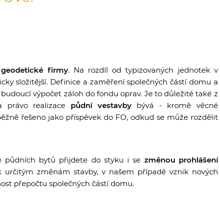
í
geodetické firmy
. Na rozdíl od typizovaných jednotek v
y složitější. Definice a zaměření společných částí domu a
budoucí výpočet záloh do fondu oprav. Je to důležité také z
za právo realizace
půdní vestavby
bývá - kromě věcné
e běžně řešeno jako příspěvek do FO, odkud se může rozdělit
ě půdních bytů přijdete do styku i se
změnou prohlášení
í k určitým změnám stavby, v našem případě vznik nových
nost přepočtu společných částí domu.