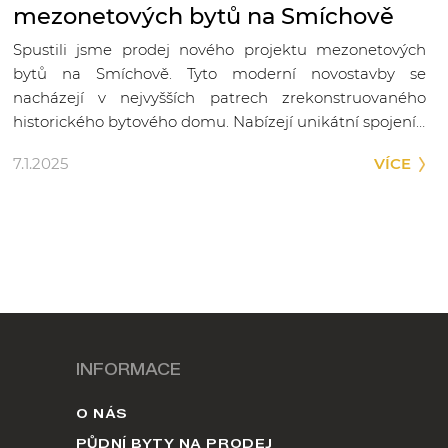
mezonetových bytů na Smíchově
Spustili jsme prodej nového projektu mezonetových
bytů na Smíchově. Tyto moderní novostavby se
nacházejí v nejvyšších patrech zrekonstruovaného
historického bytového domu. Nabízejí unikátní spojení…
7.1.2025
VÍCE
INFORMACE
O NÁS
PŮDNÍ BYTY NA PRODEJ