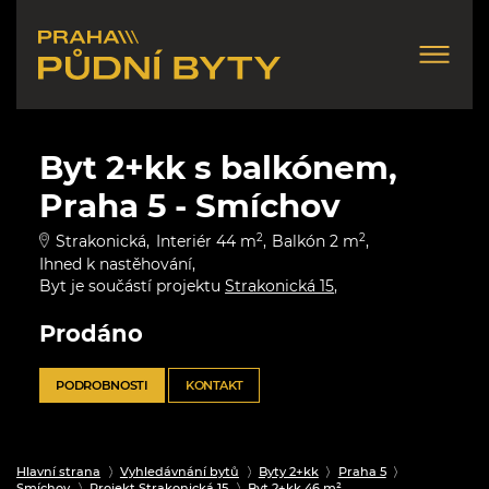
Byt 2+kk s balkónem,
Praha 5 - Smíchov
Strakonická
Interiér 44 m
2
Balkón 2 m
2
Ihned k nastěhování
Byt je součástí projektu
Strakonická 15
Prodáno
PODROBNOSTI
KONTAKT
Hlavní strana
Vyhledávnání bytů
Byty 2+kk
Praha 5
Smíchov
Projekt Strakonická 15
Byt 2+kk 46 m²