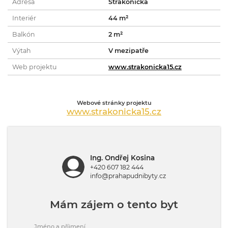
Adresa
Strakonická
Interiér
44 m²
Balkón
2 m²
Výtah
V mezipatře
Web projektu
www.strakonicka15.cz
Webové stránky projektu
www.strakonicka15.cz
Ing. Ondřej Kosina
+420 607 182 444
info@prahapudnibyty.cz
Mám zájem o tento byt