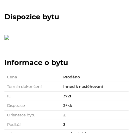
Dispozice bytu
Informace o bytu
Cena
Prodáno
Termín dokončení
Ihned k nastěhování
ID
3721
Dispozice
2+kk
Orientace bytu
Z
Podlaží
3