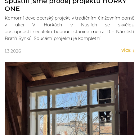
Spustili jsme prodej projektu HORKY
ONE
Komorní developerský projekt v tradičním činžovním domě
v ulici V Horkách v Nuslích se skvělou
dostupností nedaleko budoucí stanice metra D – Náměstí
Bratří Synků. Součástí projektu je kompletní…
VÍCE
1.3.2026