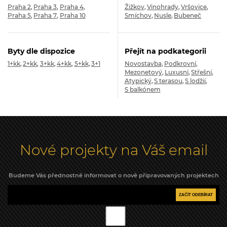
Praha 2
Praha 3
Praha 4
Žižkov
Vinohrady
Vršovice
Praha 5
Praha 7
Praha 10
Smíchov
Nusle
Bubeneč
Byty dle dispozice
Přejít na podkategorii
1+kk
2+kk
3+kk
4+kk
5+kk
3+1
Novostavba
Podkrovní
Mezonetový
Luxusní
Střešní
Atypický
S terasou
S lodžií
S balkónem
Nové projekty na Váš email
Budeme Vás přednostně informovat o nově připravovaných projektech
ZAČÍT ODEBÍRAT