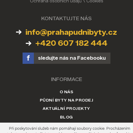
Ochrana osobních údajů
\
Cookies
KONTAKTUJTE NÁS
info@prahapudnibyty.cz
+420 607 182 444
sledujte nás na Facebooku
INFORMACE
O NÁS
PŮDNÍ BYTY NA PRODEJ
AKTUÁLNÍ PROJEKTY
BLOG
KONTAKT
Při poskytování služeb nám pomáhají soubory cookie. Procházením