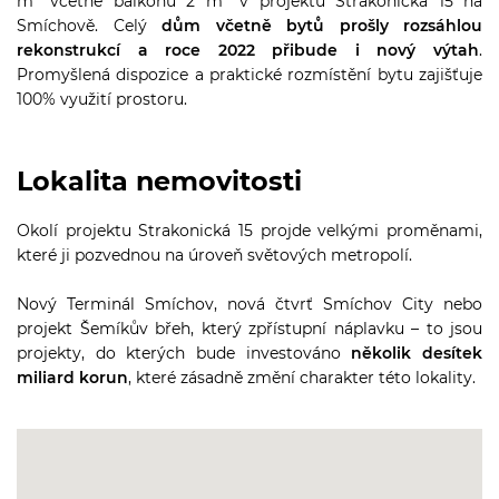
m
včetně balkónu 2 m
v projektu Strakonická 15 na
Smíchově. Celý
dům včetně bytů prošly rozsáhlou
rekonstrukcí a roce 2022 přibude i nový výtah
.
Promyšlená dispozice a praktické rozmístění bytu zajišťuje
100% využití prostoru.
Lokalita nemovitosti
Okolí projektu Strakonická 15 projde velkými proměnami,
které ji pozvednou na úroveň světových metropolí.
Nový Terminál Smíchov, nová čtvrť Smíchov City nebo
projekt Šemíkův břeh, který zpřístupní náplavku – to jsou
projekty, do kterých bude investováno
několik desítek
miliard korun
, které zásadně změní charakter této lokality.