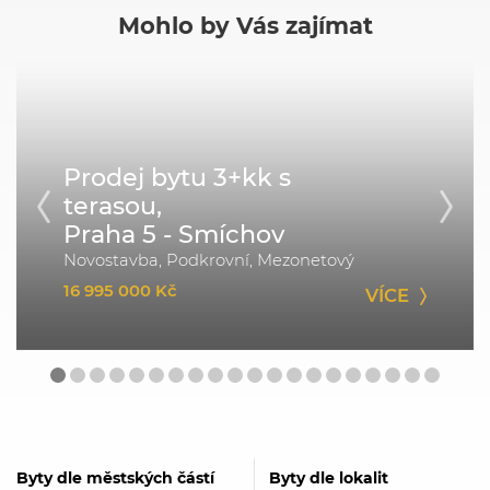
Mohlo by Vás zajímat
Prodej bytu 3+kk s
terasou,
Praha 5 - Smíchov
Novostavba, Podkrovní, Mezonetový
16 995 000 Kč
VÍCE
Byty dle městských částí
Byty dle lokalit