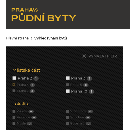
Hlavní strana
Vyhledávnání bytů
VYMAZAT FILTR
Městská část
Praha 2
Praha 3
1
3
Praha 4
Praha 5
0
0
Praha 7
Praha 10
0
1
Lokalita
Žižkov
Vinohrady
0
0
Vršovice
Smíchov
0
0
Nusle
Bubeneč
0
0