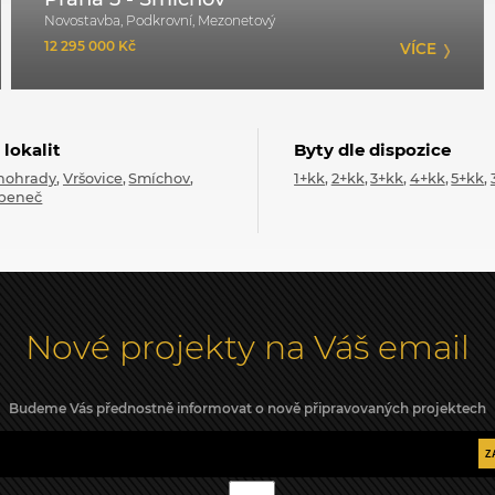
Novostavba, Podkrovní, Mezonetový
12 295 000 Kč
VÍCE
 lokalit
Byty dle dispozice
nohrady
Vršovice
Smíchov
1+kk
2+kk
3+kk
4+kk
5+kk
beneč
Nové projekty na Váš email
Budeme Vás přednostně informovat o nově připravovaných projektech
Z