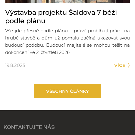
Výstavba projektu Šaldova 7 běží
podle plánu
Vše jde přesně podle plánu – právě probíhají práce na
hrubé stavbě a dům už pomalu začíná ukazovat svou
budoucí podobu. Budoucí majitelé se mohou těšit na
dokončení ve 2. čtvrtletí 2026.
19.8.2025
VÍCE
VŠECHNY ČLÁNKY
KONTAKTUJTE NÁS