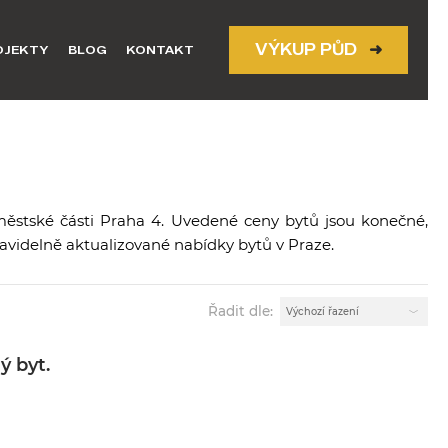
VÝKUP PŮD
➜
OJEKTY
BLOG
KONTAKT
městské části Praha 4. Uvedené ceny bytů jsou konečné,
pravidelně aktualizované nabídky bytů v Praze.
Řadit dle:
ý byt.