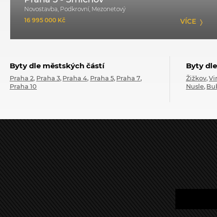
Novostavba, Podkrovní, Mezonetový
16 995 000 Kč
VÍCE
Byty dle městských částí
Byty dle
Praha 2
Praha 3
Praha 4
Praha 5
Praha 7
Žižkov
Vi
Praha 10
Nusle
Bu