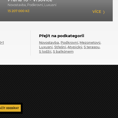
Novostavba, Podkrovní, Luxusní
15 207 000 Kč
VÍCE
Přejít na podkategorii
3+1
Novostavba
Podkrovní
Mezonetový
Luxusní
Střešní
Atypický
S terasou
S lodžií
S balkónem
AČÍT ODEBÍRAT