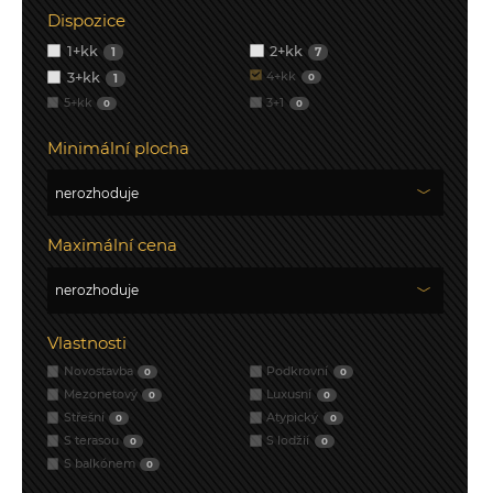
Dispozice
1+kk
2+kk
1
7
3+kk
4+kk
1
0
5+kk
3+1
0
0
Minimální plocha
Maximální cena
Vlastnosti
Novostavba
Podkrovní
0
0
Mezonetový
Luxusní
0
0
Střešní
Atypický
0
0
S terasou
S lodžií
0
0
S balkónem
0