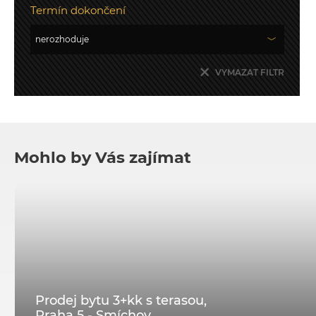
Termín dokončení
VYMAZAT FILTR
Mohlo by Vás zajímat
Prodej bytu 3+kk s terasou,
Praha 5 - Smíchov