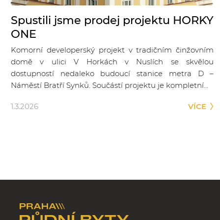
Spustili jsme prodej projektu HORKY
ONE
Komorní developerský projekt v tradičním činžovním
domě v ulici V Horkách v Nuslích se skvělou
dostupností nedaleko budoucí stanice metra D –
Náměstí Bratří Synků. Součástí projektu je kompletní…
1.3.2026
VÍCE