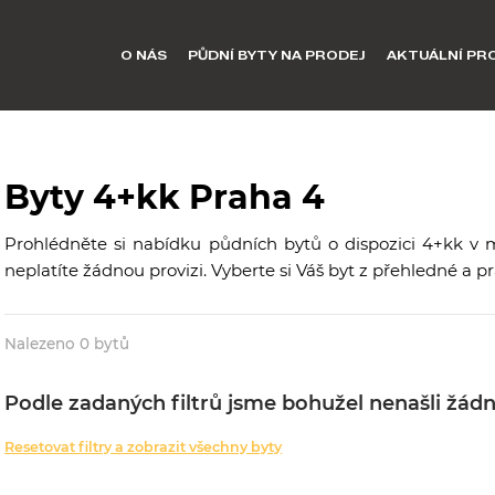
O NÁS
PŮDNÍ BYTY NA PRODEJ
AKTUÁLNÍ PR
Byty 4+kk Praha 4
Prohlédněte si nabídku půdních bytů o dispozici 4+kk v 
neplatíte žádnou provizi. Vyberte si Váš byt z přehledné a 
Nalezeno 0 bytů
Podle zadaných filtrů jsme bohužel nenašli žádn
Resetovat filtry a zobrazit všechny byty