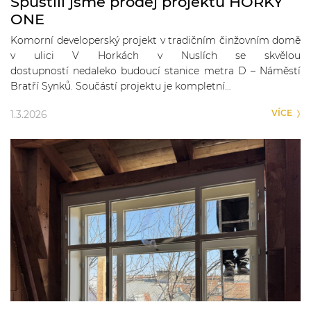
Spustili jsme prodej projektu HORKY
ONE
Komorní developerský projekt v tradičním činžovním domě
v ulici V Horkách v Nuslích se skvělou
dostupností nedaleko budoucí stanice metra D – Náměstí
Bratří Synků. Součástí projektu je kompletní…
VÍCE
1.3.2026