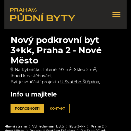
Nový podkrovní byt
3+kk, Praha 2 - Nové
Město
Na Rybníčku
Interiér 97 m
2
Sklep 2 m
2
Ihned k nastěhování
Byt je součástí projektu
U Svatého Štěpána
Info u majitele
PODROBNOSTI
KONTAKT
Hlavní strana
Vyhledávnání bytů
Byty 3+kk
Praha 2
Nové Město
Projekt U Svatého Štěpána
Byt 3+kk 97 m²