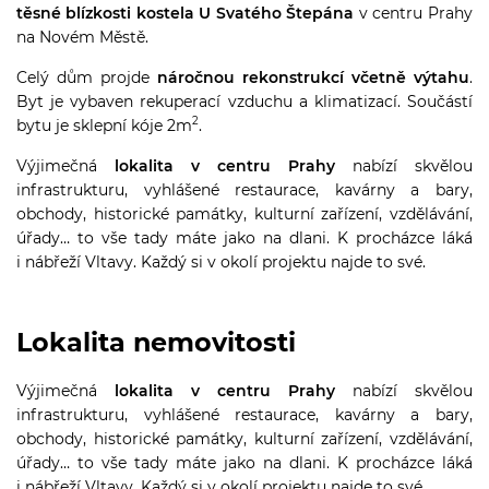
těsné blízkosti kostela U Svatého Štepána
v centru Prahy
na Novém Městě.
Celý dům projde
náročnou rekonstrukcí včetně výtahu
.
Byt je vybaven rekuperací vzduchu a klimatizací. Součástí
2
bytu je sklepní kóje 2m
.
Výjimečná
lokalita v centru Prahy
nabízí skvělou
infrastrukturu, vyhlášené restaurace, kavárny a bary,
obchody, historické památky, kulturní zařízení, vzdělávání,
úřady… to vše tady máte jako na dlani. K procházce láká
i nábřeží Vltavy. Každý si v okolí projektu najde to své.
Lokalita nemovitosti
Výjimečná
lokalita v centru Prahy
nabízí skvělou
infrastrukturu, vyhlášené restaurace, kavárny a bary,
obchody, historické památky, kulturní zařízení, vzdělávání,
úřady… to vše tady máte jako na dlani. K procházce láká
i nábřeží Vltavy. Každý si v okolí projektu najde to své.