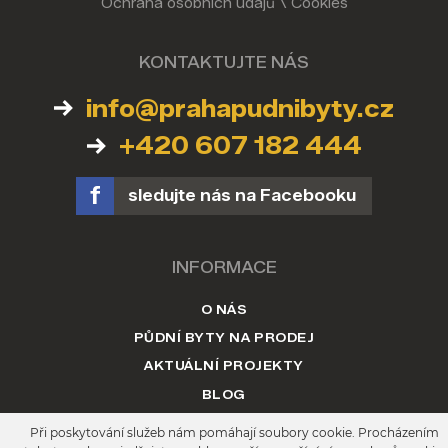
Ochrana osobních údajů
\
Cookies
KONTAKTUJTE NÁS
info@prahapudnibyty.cz
+420 607 182 444
sledujte nás na Facebooku
INFORMACE
O NÁS
PŮDNÍ BYTY NA PRODEJ
AKTUÁLNÍ PROJEKTY
BLOG
KONTAKT
Při poskytování služeb nám pomáhají soubory cookie. Procházením