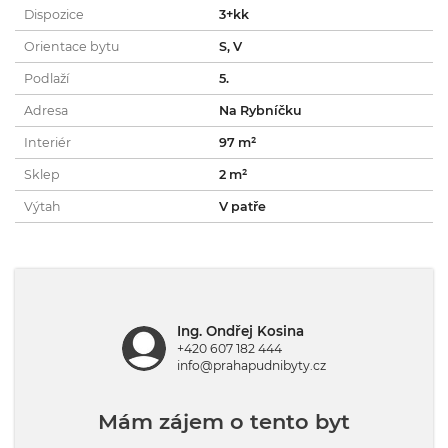
Dispozice
3+kk
Orientace bytu
S, V
Podlaží
5.
Adresa
Na Rybníčku
Interiér
97 m²
Sklep
2 m²
Výtah
V patře
Ing. Ondřej Kosina
+420 607 182 444
info@prahapudnibyty.cz
Mám zájem o tento byt