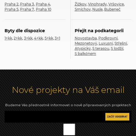
Praha 2
Praha 3
Praha 4
Žižkov
Vinohrady
Vršovice
Praha 5
Praha 7
Praha 10
Smíchov
Nusle
Bubeneč
Byty dle dispozice
Přejít na podkategorii
1+kk
2+kk
3+kk
4+kk
5+kk
3+1
Novostavba
Podkrovní
Mezonetový
Luxusní
Střešní
Atypický
S terasou
S lodžií
S balkónem
Nové projekty na Váš email
Budeme Vás přednostně informovat o nově připravovaných projektech
ZAČÍT ODEBÍRAT