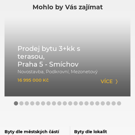
Mohlo by Vás zajímat
Prodej bytu 3+kk s
terasou,
Praha 5 - Smíchov
Novostavba, Podkrovní, Mezonetový
16 995 000 Kč
VÍCE
Byty dle městských částí
Byty dle lokalit