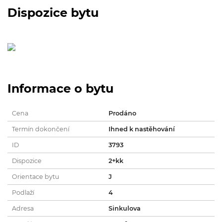
Dispozice bytu
Informace o bytu
Cena
Prodáno
Termín dokončení
Ihned k nastěhování
ID
3793
Dispozice
2+kk
Orientace bytu
J
Podlaží
4
Adresa
Sinkulova