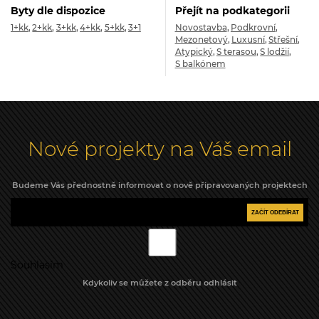
Byty dle dispozice
Přejít na podkategorii
1+kk
2+kk
3+kk
4+kk
5+kk
3+1
Novostavba
Podkrovní
Mezonetový
Luxusní
Střešní
Atypický
S terasou
S lodžií
S balkónem
Nové projekty na Váš email
Budeme Vás přednostně informovat o nově připravovaných projektech
ZAČÍT ODEBÍRAT
Souhlasím
Kdykoliv se můžete z odběru odhlásit