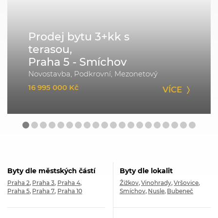
Prodej bytu 3+kk s
terasou,
Praha 5 - Smíchov
Novostavba, Podkrovní, Mezonetový
16 995 000 Kč
VÍCE
Byty dle městských částí
Byty dle lokalit
Praha 2
Praha 3
Praha 4
Žižkov
Vinohrady
Vršovice
Praha 5
Praha 7
Praha 10
Smíchov
Nusle
Bubeneč