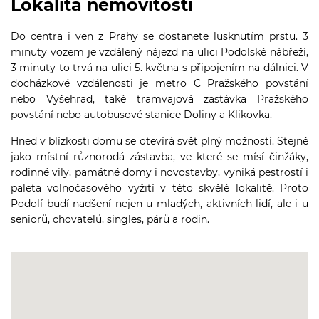
Lokalita nemovitosti
Do centra i ven z Prahy se dostanete lusknutím prstu. 3
minuty vozem je vzdálený nájezd na ulici Podolské nábřeží,
3 minuty to trvá na ulici 5. května s připojením na dálnici. V
docházkové vzdálenosti je metro C Pražského povstání
nebo Vyšehrad, také tramvajová zastávka Pražského
povstání nebo autobusové stanice Doliny a Klikovka.
Hned v blízkosti domu se otevírá svět plný možností. Stejně
jako místní různorodá zástavba, ve které se mísí činžáky,
rodinné vily, památné domy i novostavby, vyniká pestrostí i
paleta volnočasového vyžití v této skvělé lokalitě. Proto
Podolí budí nadšení nejen u mladých, aktivních lidí, ale i u
seniorů, chovatelů, singles, párů a rodin.