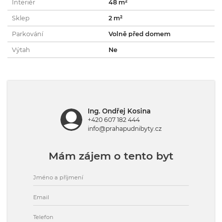
Interiér
48 m²
Sklep
2 m²
Parkování
Volně před domem
Výtah
Ne
Ing. Ondřej Kosina
+420 607 182 444
info@prahapudnibyty.cz
Mám zájem o tento byt