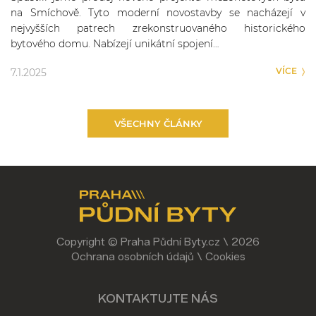
na Smíchově. Tyto moderní novostavby se nacházejí v
nejvyšších patrech zrekonstruovaného historického
bytového domu. Nabízejí unikátní spojení…
VÍCE
7.1.2025
VŠECHNY ČLÁNKY
Copyright © Praha Půdní Byty.cz \ 2026
Ochrana osobních údajů
\
Cookies
KONTAKTUJTE NÁS