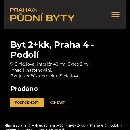
Byt 2+kk, Praha 4 -
Podolí
Sinkulova
Interiér 48 m
2
Sklep 2 m
2
Ihned k nastěhování
Byt je součástí projektu
Sinkulova
Prodáno
PODROBNOSTI
KONTAKT
Hlavní strana
Vyhledávnání bytů
Byty 2+kk
Praha 4
Podolí
Projekt Sinkulova
Byt 2+kk 48 m²