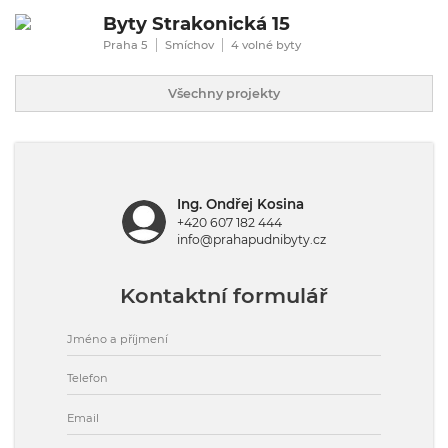
Byty Strakonická 15
Praha 5
Smíchov
4 volné byty
Všechny projekty
Ing. Ondřej Kosina
+420 607 182 444
info@prahapudnibyty.cz
Kontaktní formulář