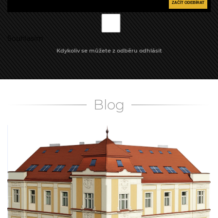
ZAČÍT ODEBÍRAT
Souhlasím
Kdykoliv se můžete z odběru odhlásit
Blog