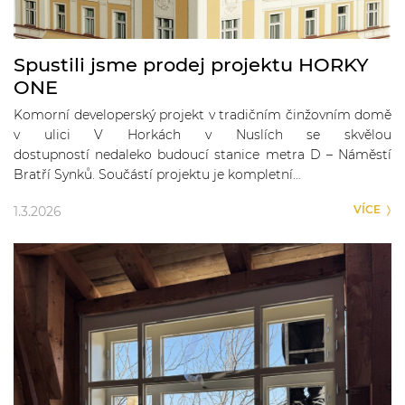
Spustili jsme prodej projektu HORKY
ONE
Komorní developerský projekt v tradičním činžovním domě
v ulici V Horkách v Nuslích se skvělou
dostupností nedaleko budoucí stanice metra D – Náměstí
Bratří Synků. Součástí projektu je kompletní…
VÍCE
1.3.2026