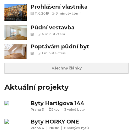
Prohlášení vlastníka
11.6.2019
3 minuty čtení
Půdní vestavba
6 minut čtení
Poptávám půdní byt
1 minuta čtení
Všechny články
Aktuální projekty
Byty Hartigova 144
Praha 3
Žižkov
3 volné byty
Byty HORKY ONE
Praha 4
Nusle
8 volných bytů