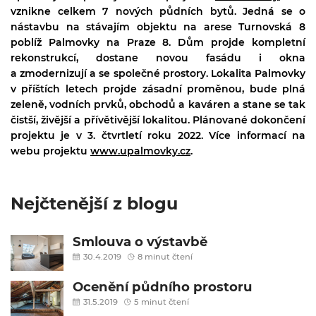
vznikne celkem 7 nových půdních bytů. Jedná se o
nástavbu na stávajím objektu na arese Turnovská 8
poblíž Palmovky na Praze 8. Dům projde kompletní
rekonstrukcí, dostane novou fasádu i okna
a zmodernizují a se společné prostory. Lokalita Palmovky
v příštích letech projde zásadní proměnou, bude plná
zeleně, vodních prvků, obchodů a kaváren a stane se tak
čistší, živější a přívětivější lokalitou. Plánované dokončení
projektu je v 3. čtvrtletí roku 2022. Více informací na
webu projektu
www.upalmovky.cz
.
Nejčtenější z blogu
Smlouva o výstavbě
30.4.2019
8 minut čtení
Ocenění půdního prostoru
31.5.2019
5 minut čtení