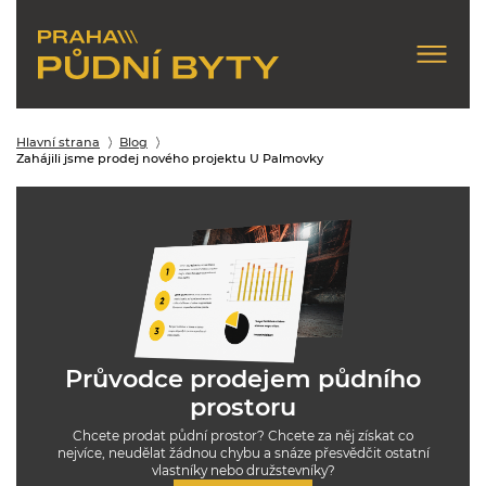
Hlavní strana
Blog
Zahájili jsme prodej nového projektu U Palmovky
Průvodce prodejem půdního
prostoru
Chcete prodat půdní prostor? Chcete za něj získat co
nejvíce, neudělat žádnou chybu a snáze přesvědčit ostatní
vlastníky nebo družstevníky?