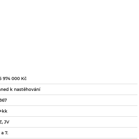
5 974 000 Kč
hned k nastěhování
867
+kk
Z, JV
. a 7.