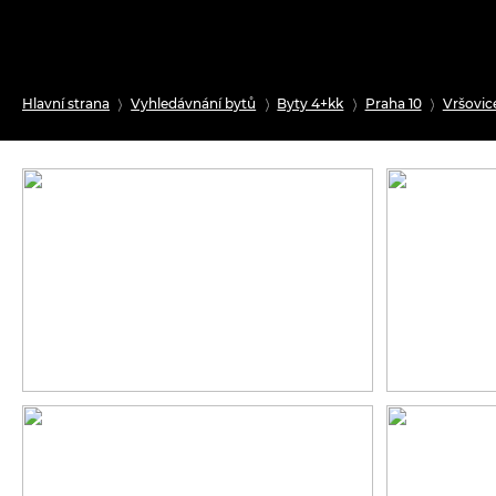
Hlavní strana
Vyhledávnání bytů
Byty 4+kk
Praha 10
Vršovic