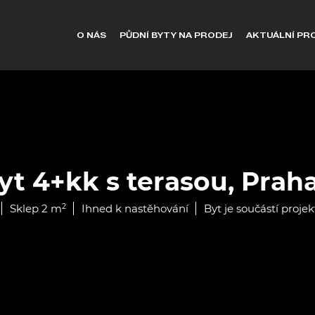
O NÁS
PŮDNÍ BYTY NA PRODEJ
AKTUÁLNÍ PR
t 4+kk s terasou, Praha 
Sklep 2 m
2
Ihned k nastěhování
Byt je součástí proje