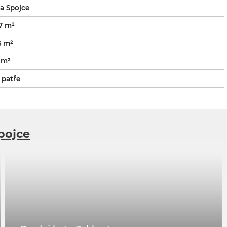
a Spojce
7 m²
6 m²
 m²
 patře
pojce