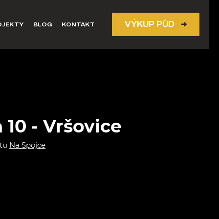
VÝKUP PŮD
➜
OJEKTY
BLOG
KONTAKT
10 - Vršovice
ktu
Na Spojce