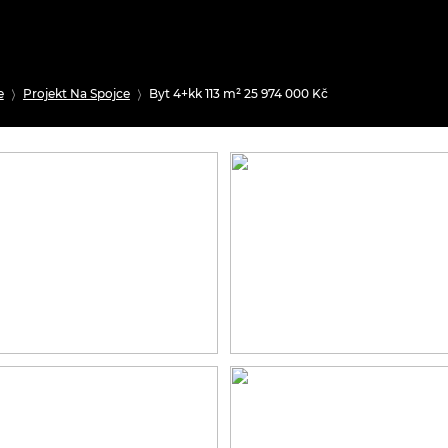
e
Projekt Na Spojce
Byt 4+kk 113 m² 25 974 000 Kč