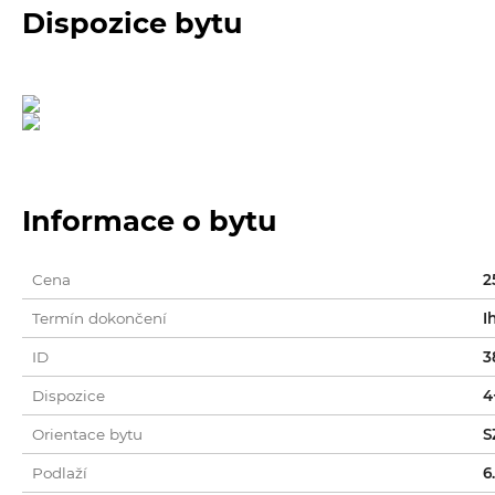
Dispozice bytu
Informace o bytu
Cena
2
Termín dokončení
I
ID
3
Dispozice
4
Orientace bytu
S
Podlaží
6