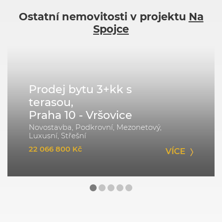
Ostatní nemovitosti v projektu
Na
Spojce
Prodej bytu 3+kk s
terasou,
Praha 10 - Vršovice
Novostavba, Podkrovní, Mezonetový,
Luxusní, Střešní
22 066 800 Kč
VÍCE