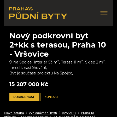
Nový podkrovní byt
2+kk s terasou, Praha 10
- Vršovice
Na Spojce
Interiér 53 m
2
Terasa 11 m
2
Sklep 2 m
2
Ihned k nastěhování
Byt je součástí projektu
Na Spojce
15 207 000 Kč
PODROBNOSTI
KONTAKT
Hlavní strana
Vyhledávnání bytů
Byty 2+kk
Praha 10
Vršovice
Projekt Na Spojce
Byt 2+kk 64 m² 15 207 000 Kč