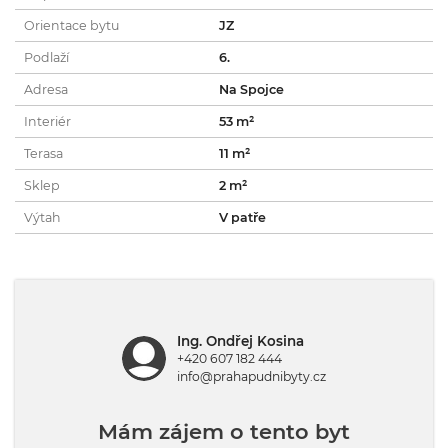
Orientace bytu
JZ
Podlaží
6.
Adresa
Na Spojce
Interiér
53 m²
Terasa
11 m²
Sklep
2 m²
Výtah
V patře
Ing. Ondřej Kosina
+420 607 182 444
info@prahapudnibyty.cz
Mám zájem o tento byt