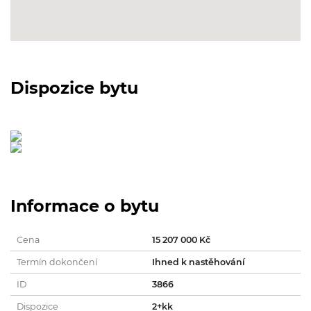
Dispozice bytu
Informace o bytu
Cena
15 207 000 Kč
Termín dokončení
Ihned k nastěhování
ID
3866
Dispozice
2+kk