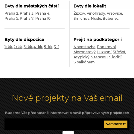
Byty dle městských částí
Byty dle lokalit
Praha 2
Praha 3
Praha 4
Žižkov
Vinohrady
Vršovice
Praha 5
Praha 7
Praha 10
Smíchov
Nusle
Bubeneč
Byty dle dispozice
Přejít na podkategorii
1+kk
2+kk
3+kk
4+kk
5+kk
3+1
Novostavba
Podkrovní
Mezonetový
Luxusní
Střešní
Atypický
S terasou
S lodžií
S balkónem
Nové projekty na Váš email
Budeme Vás přednostně informovat o nově připravovaných projektech
ZAČÍT ODEBÍRAT