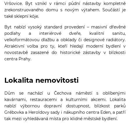
Vršovice. Byt vznikl v rámci půdní nástavby kompletně
zrekonstruovaného domu s novým výtahem. Součástí je
také sklepní kóje.
Byt nabízí vysoký standard provedení – masivní dřevěné
podlahy a interiérové dveře, kvalitní sanitu,
velkoformátovou dlažbu a obklady či designové radiátory.
Atraktivní volba pro ty, kteří hledají moderní bydlení v
novostavbě zasazené do historické zástavby v blízkosti
centra Prahy.
Lokalita nemovitosti
Dům se nachází u Čechova náměstí s oblíbenými
kavárnami, restauracemi a kulturními akcemi. Lokalita
nabízí výbornou dopravní dostupnost, blízkost parků
Grébovka a Heroldovy sady i nákupního centra Eden, a patří
tak mezi vyhledávaná místa pro klidné městské bydlení.