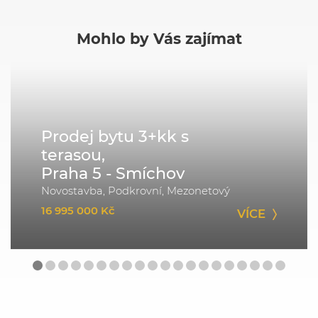
Mohlo by Vás zajímat
Prodej bytu 3+kk s
terasou,
Praha 5 - Smíchov
Novostavba, Podkrovní, Mezonetový
16 995 000 Kč
VÍCE