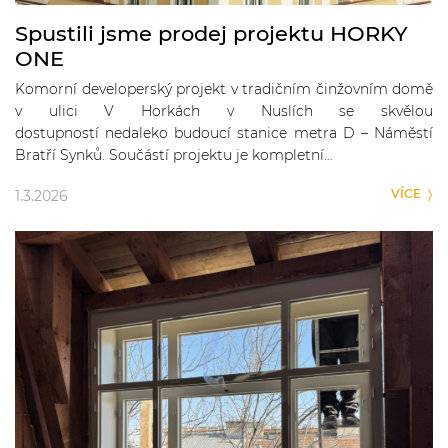
Spustili jsme prodej projektu HORKY
ONE
Komorní developerský projekt v tradičním činžovním domě
v ulici V Horkách v Nuslích se skvělou
dostupností nedaleko budoucí stanice metra D – Náměstí
Bratří Synků. Součástí projektu je kompletní…
VÍCE
1.3.2026